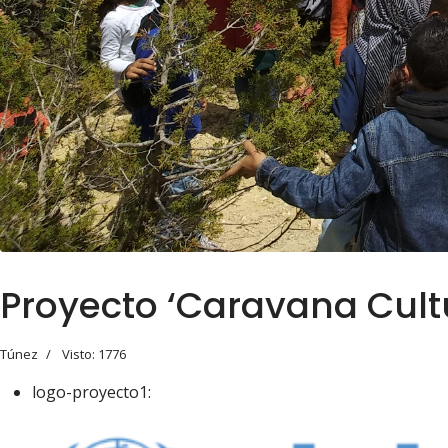
Proyecto ‘Caravana Cultu
Túnez
Visto: 1776
logo-proyecto1: