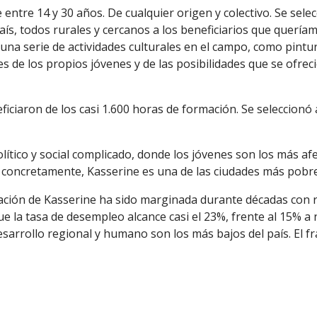
tre 14 y 30 años. De cualquier origen y colectivo. Se selec
l país, todos rurales y cercanos a los beneficiarios que quer
a serie de actividades culturales en el campo, como pintura a
es de los propios jóvenes y de las posibilidades que se ofrec
eficiaron de los casi 1.600 horas de formación. Se seleccion
ico y social complicado, donde los jóvenes son los más afec
, concretamente, Kasserine es una de las ciudades más pobre
rnación de Kasserine ha sido marginada durante décadas con
ue la tasa de desempleo alcance casi el 23%, frente al 15% a n
esarrollo regional y humano son los más bajos del país. El f